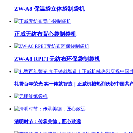
ZW-A8 保温袋立体袋制袋机
正威无纺布背心袋制袋机
ZW-A8 RPET无纺布环保袋制袋机
礼赞百年荣光 实干铸就智造｜正威机械热烈庆祝中国共产党
清明时节：传承美德，匠心致远