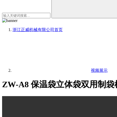
浙江正威机械有限公司
首页
视频展示
ZW-A8 保温袋立体袋双用制袋