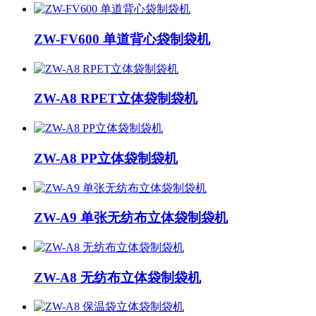
ZW-FV600 单道背心袋制袋机
ZW-A8 RPET立体袋制袋机
ZW-A8 PP立体袋制袋机
ZW-A9 单张无纺布立体袋制袋机
ZW-A8 无纺布立体袋制袋机