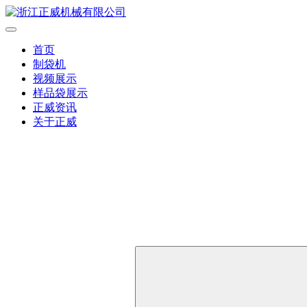
首页
制袋机
视频展示
样品袋展示
正威资讯
关于正威