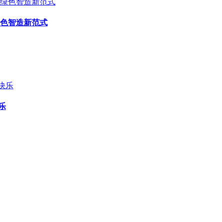
色智造新范式
乐