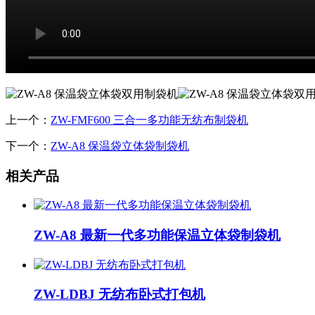
上一个：
ZW-FMF600 三合一多功能无纺布制袋机
下一个：
ZW-A8 保温袋立体袋制袋机
相关产品
ZW-A8 最新一代多功能保温立体袋制袋机
ZW-LDBJ 无纺布卧式打包机