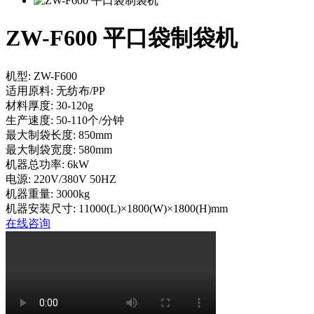
ZW-F600 平口袋制袋机
机型:
ZW-F600
适用原料:
无纺布/PP
材料厚度:
30-120g
生产速度:
50-110个/分钟
最大制袋长度:
850mm
最大制袋宽度:
580mm
机器总功率:
6kW
电源:
220V/380V 50HZ
机器重量:
3000kg
机器安装尺寸:
11000(L)×1800(W)×1800(H)mm
在线咨询