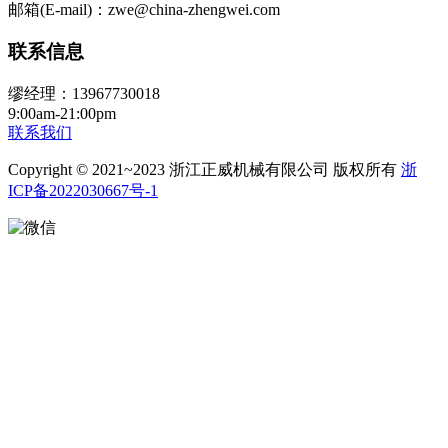
邮箱(E-mail)：zwe@china-zhengwei.com
联系信息
缪经理：13967730018
9:00am-21:00pm
联系我们
Copyright © 2021~2023 浙江正威机械有限公司 版权所有
浙
ICP备2022030667号-1