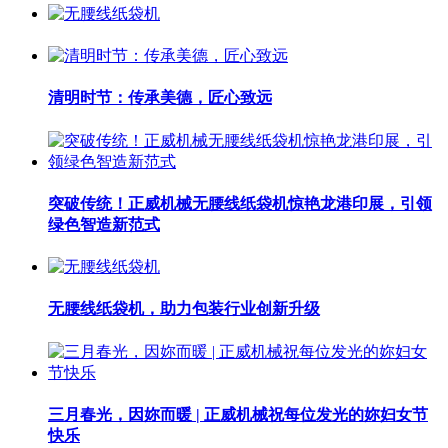
清明时节：传承美德，匠心致远
突破传统！正威机械无腰线纸袋机惊艳龙港印展，引领
绿色智造新范式
无腰线纸袋机，助力包装行业创新升级
三月春光，因妳而暖 | 正威机械祝每位发光的妳妇女节
快乐