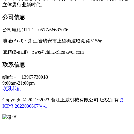
立体袋行业新时代。
公司信息
公司电话(TEL)：0577-66687096
地址(Add)：浙江省瑞安市上望街道临湖路515号
邮箱(E-mail)：zwe@china-zhengwei.com
联系信息
缪经理：13967730018
9:00am-21:00pm
联系我们
Copyright © 2021~2023 浙江正威机械有限公司 版权所有
浙
ICP备2022030667号-1