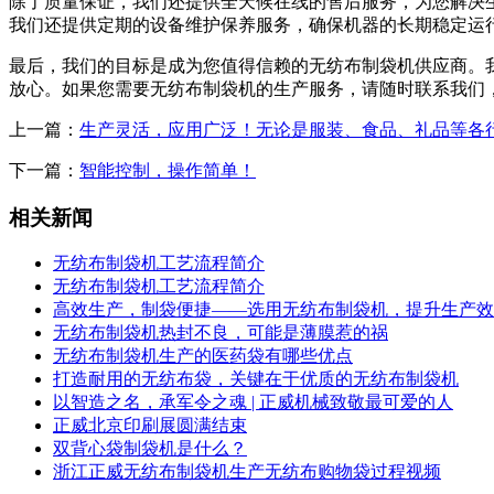
除了质量保证，我们还提供全天候在线的售后服务，为您解决
我们还提供定期的设备维护保养服务，确保机器的长期稳定运
最后，我们的目标是成为您值得信赖的无纺布制袋机供应商。
放心。如果您需要无纺布制袋机的生产服务，请随时联系我们
上一篇：
生产灵活，应用广泛！无论是服装、食品、礼品等各
下一篇：
智能控制，操作简单！
相关新闻
无纺布制袋机工艺流程简介
无纺布制袋机工艺流程简介
高效生产，制袋便捷——选用无纺布制袋机，提升生产效
无纺布制袋机热封不良，可能是薄膜惹的祸
无纺布制袋机生产的医药袋有哪些优点
打造耐用的无纺布袋，关键在于优质的无纺布制袋机
以智造之名，承军令之魂 | 正威机械致敬最可爱的人
正威北京印刷展圆满结束
双背心袋制袋机是什么？
浙江正威无纺布制袋机生产无纺布购物袋过程视频