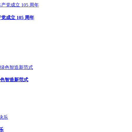
成立 105 周年
色智造新范式
乐