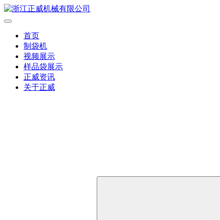
首页
制袋机
视频展示
样品袋展示
正威资讯
关于正威