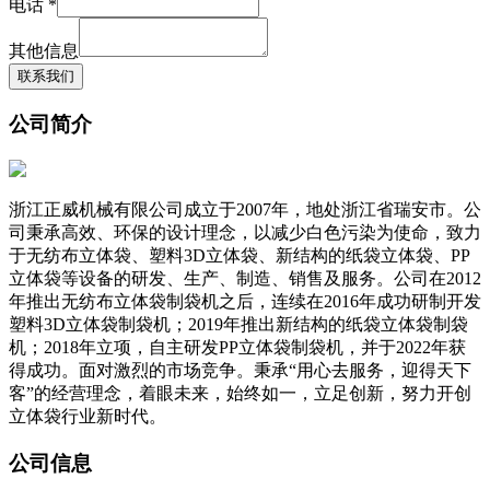
电话
*
其他信息
联系我们
公司简介
浙江正威机械有限公司成立于2007年，地处浙江省瑞安市。公
司秉承高效、环保的设计理念，以减少白色污染为使命，致力
于无纺布立体袋、塑料3D立体袋、新结构的纸袋立体袋、PP
立体袋等设备的研发、生产、制造、销售及服务。公司在2012
年推出无纺布立体袋制袋机之后，连续在2016年成功研制开发
塑料3D立体袋制袋机；2019年推出新结构的纸袋立体袋制袋
机；2018年立项，自主研发PP立体袋制袋机，并于2022年获
得成功。面对激烈的市场竞争。秉承“用心去服务，迎得天下
客”的经营理念，着眼未来，始终如一，立足创新，努力开创
立体袋行业新时代。
公司信息