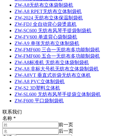
ZW-A8无纺布立体袋制袋机
ZW-A8 RPET无纺布立体制袋机
ZW-2024 无纺布立体保温制袋机
ZW-FDJ 全自动背心袋烫底机
ZW-SC600 无纺布风琴手提袋制袋机
ZW-FV600 单道背心袋制袋机
ZW-A9 单张无纺布立体制袋机
ZW-FMF600 三合一无纺布多功能制袋机
ZW-FMF600 五合一无纺布多功能制袋机
ZW-A8标准机 无纺布立体袋制袋机
ZW-A8 非标大号机无纺布立体袋制袋机
ZW-A8VT 垂直式折袋无纺布立体机
ZW-A8 PVC立体制袋机
ZW-S2 3D塑料立体机
ZW-SL600 无纺布风琴手提袋立体制袋机
ZW-F600 平口袋制袋机
联系我们
名称
*
前一页
后一页