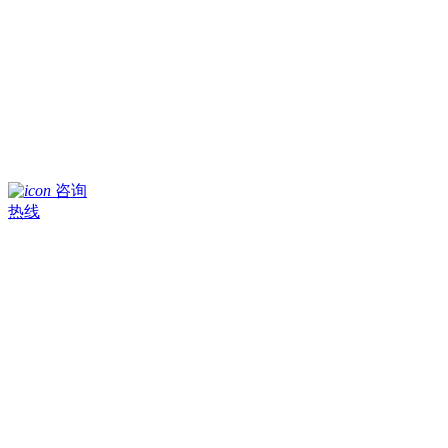
咨询
热线