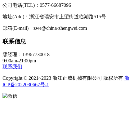
公司电话(TEL)：0577-66687096
地址(Add)：浙江省瑞安市上望街道临湖路515号
邮箱(E-mail)：zwe@china-zhengwei.com
联系信息
缪经理：13967730018
9:00am-21:00pm
联系我们
Copyright © 2021~2023 浙江正威机械有限公司 版权所有
浙
ICP备2022030667号-1