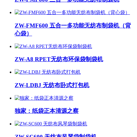
ZW-FMF600 五合一多功能无纺布制袋机（背
心袋）
ZW-A8 RPET无纺布环保袋制袋机
ZW-LDBJ 无纺布卧式打包机
独家：纸袋正本清源之察
ZW-SC600 无纺布风琴袋制袋机