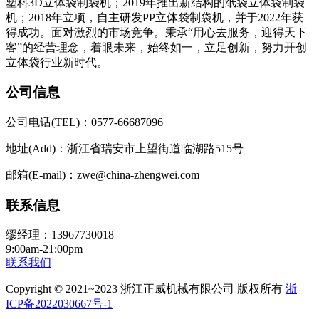
塑料3D立体袋制袋机；2019年推出新结构的纸袋立体袋制袋
机；2018年立项，自主研发PP立体袋制袋机，并于2022年获
得成功。面对激烈的市场竞争。秉承“用心去服务，迎得天下
客”的经营理念，着眼未来，始终如一，立足创新，努力开创
立体袋行业新时代。
公司信息
公司电话(TEL)：0577-66687096
地址(Add)：浙江省瑞安市上望街道临湖路515号
邮箱(E-mail)：zwe@china-zhengwei.com
联系信息
缪经理：13967730018
9:00am-21:00pm
联系我们
Copyright © 2021~2023 浙江正威机械有限公司 版权所有
浙
ICP备2022030667号-1