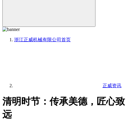
浙江正威机械有限公司
首页
正威资讯
清明时节：传承美德，匠心致
远