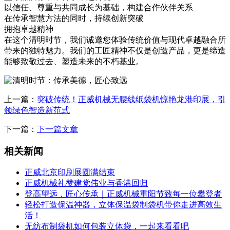
以信任、尊重与共同成长为基础，构建合作伙伴关系
在传承智慧方法的同时，持续创新突破
拥抱卓越精神
在这个清明时节，我们诚邀您体验传统价值与现代卓越融合所
带来的独特魅力。我们的工匠精神不仅是创造产品，更是缔造
能够致敬过去、塑造未来的不朽基业。
上一篇：
突破传统！正威机械无腰线纸袋机惊艳龙港印展，引
领绿色智造新范式
下一篇：
下一篇文章
相关新闻
正威北京印刷展圆满结束
正威机械礼赞建党伟业与香港回归
登高望远，匠心传承｜正威机械重阳节致每一位攀登者
轻松打造保温神器，立体保温袋制袋机带你走进高效生
活！
无纺布制袋机如何包装立体袋，一起来看看吧