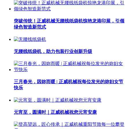
突破传统！正威机械无腰线纸袋机惊艳龙港印展，引领
绿色智造新范式
无腰线纸袋机，助力包装行业创新升级
三月春光，因妳而暖 | 正威机械祝每位发光的妳妇女节
快乐
元宵至，圆满时｜正威机械祝您元宵安康