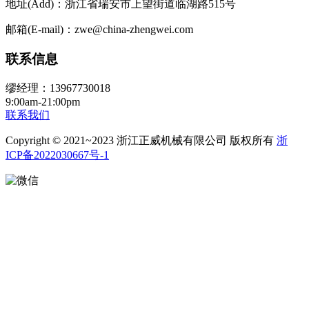
地址(Add)：浙江省瑞安市上望街道临湖路515号
邮箱(E-mail)：zwe@china-zhengwei.com
联系信息
缪经理：13967730018
9:00am-21:00pm
联系我们
Copyright © 2021~2023 浙江正威机械有限公司 版权所有
浙
ICP备2022030667号-1